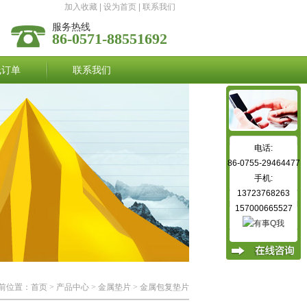
加入收藏
|
设为首页
|
联系我们
服务热线
86-0571-88551692
线订单
联系我们
电话:
86-0755-29464477
手机:
13723768263
157000665527
前位置：
首页
>
产品中心
>
金属垫片
>
金属包复垫片