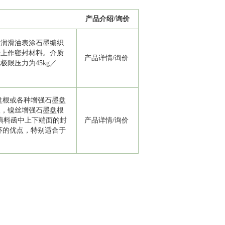
产品介绍/询价
渍润滑油表涂石墨编织
杆上作密封材料。介质
产品详情
/
询价
限压力为45kg／
盘根或各种增强石墨盘
根，镍丝增强石墨盘根
于填料函中上下端面的封
产品详情
/
询价
环的优点，特别适合于