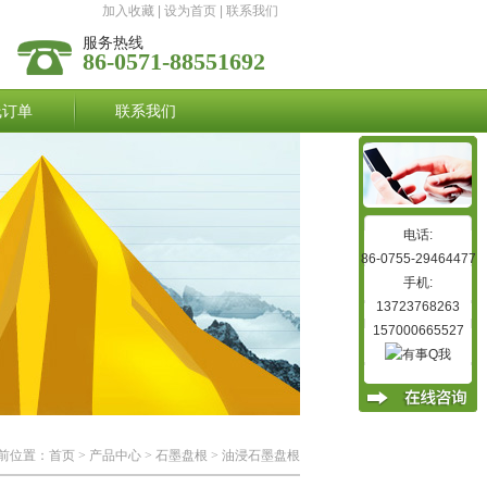
加入收藏
|
设为首页
|
联系我们
服务热线
86-0571-88551692
线订单
联系我们
电话:
86-0755-29464477
手机:
13723768263
157000665527
前位置：
首页
>
产品中心
>
石墨盘根
>
油浸石墨盘根