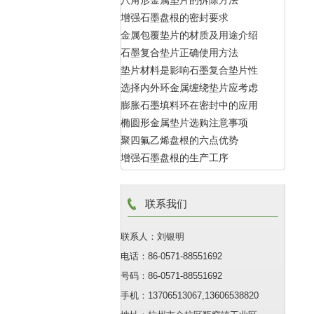
八角形金属垫片的拆除方法
增强石墨盘根的密封要求
金属包覆垫片的材质及用途介绍
石墨复合垫片正确使用方法
垫片材料是影响石墨复合垫片性
选择内外环金属缠绕垫片应考虑
能的主要因素
膨胀石墨填料环在密封中的应用
的因素
椭圆形金属垫片选购注意事项
聚四氟乙烯盘根的六点优势
增强石墨盘根的生产工序
联系我们
联系人：刘银明
电话：86-0571-88551692
号码：86-0571-88551692
手机：13706513067,13606538820