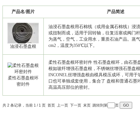
产品名/图片
产品简述
油浸石墨盘根用石棉线（或用金属石棉线）浸
或扭制而成，适用于回转轴，往复活塞或阀门
为蒸气，空气，工业用水，重质石油产品。蒸气极
cm2，温度为350℃以下。
油浸石墨盘根
柔性石墨盘根环密封件 性石墨盘根环，由石墨
根如玻纤增强石墨盘根，不锈钢丝增强石墨盘
INCONEL丝增强盘根由模具模压成环，可用
柔性石墨盘根环
口也可单独成套使用，集合了 盘根和普通石墨
密封件
高温高压部位的密封。
共 2 条记录，当前 1 / 1 页 首页 上一页 下一页 末页 跳转到第
页