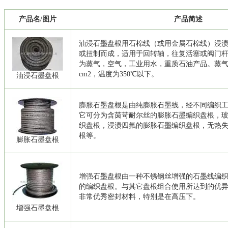
产品名/图片
产品简述
油浸石墨盘根用石棉线（或用金属石棉线）浸
或扭制而成，适用于回转轴，往复活塞或阀门
为蒸气，空气，工业用水，重质石油产品。蒸气极
cm2，温度为350℃以下。
油浸石墨盘根
膨胀石墨盘根是由纯膨胀石墨线，经不同编织
它可分为含茵苛耐尔丝的膨胀石墨编织盘根，
织盘根，浸渍四氟的膨胀石墨编织盘根，无热
根等。
膨胀石墨盘根
增强石墨盘根由一种不锈钢丝增强的石墨线编
的编织盘根。与其它盘根组合使用所达到的优
非常优秀密封材料，特别是在高压下。
增强石墨盘根