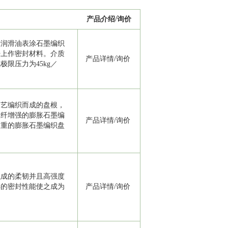
产品介绍/询价
渍润滑油表涂石墨编织
杆上作密封材料。介质
产品详情
/
询价
限压力为45kg／
工艺编织而成的盘根，
玻纤增强的膨胀石墨编
产品详情
/
询价
失重的膨胀石墨编织盘
织成的柔韧并且高强度
异的密封性能使之成为
产品详情
/
询价