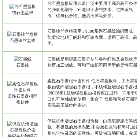
纯石墨盘根应用非常广泛主要用于高温高压条
的强氧化剂外，它能用于密封热水、过热蒸气
纯石墨盘根
液、碳氢化合物、低温液体等介质。
石墨镍丝盘根采用GY100系列石墨线编织而成
能柔软地贴于阀杆和泵轴表面，适用于高温、
石墨镍丝盘根
类。
石墨线是用膨胀石墨分别与各种纤维及金属丝
石墨线
剂而加工制成。可和于编织不同类型的柔性石
柔性石墨盘根环密封件 性石墨盘根环，由石墨
根如玻纤增强石墨盘根，不锈钢丝增强石墨盘
INCONEL丝增强盘根由模具模压成环，可用
柔性石墨盘根环
口也可单独成套使用，集合了 盘根和普通石墨
密封件
高温高压部位的密封。
供应杭州增强石墨盘根价格：由低硫膨胀石墨线
强，有极低的磨擦系数,不会磨损泵轴和阀杆,
耐化学性及高的回弹性。可提供玻璃纤维，金属
供应杭州增强石