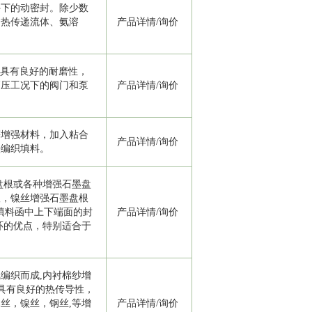
件下的动密封。除少数
、热传递流体、氨溶
产品详情
/
询价
。具有良好的耐磨性，
高压工况下的阀门和泵
产品详情
/
询价
等增强材料，加入粘合
产品详情
/
询价
墨编织填料。
盘根或各种增强石墨盘
根，镍丝增强石墨盘根
于填料函中上下端面的封
产品详情
/
询价
环的优点，特别适合于
编织而成,内衬棉纱增
且具有良好的热传导性，
丝，镍丝，钢丝,等增
产品详情
/
询价