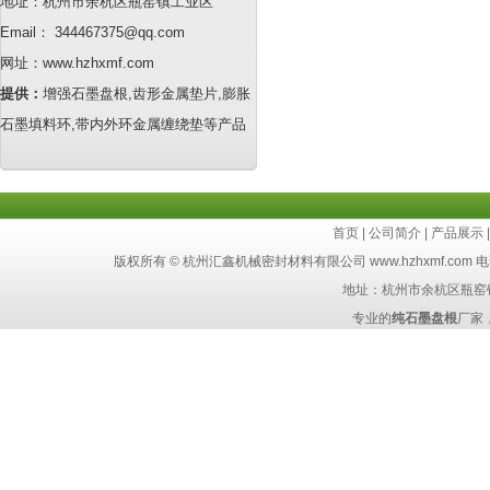
地址：杭州市余杭区瓶窑镇工业区
Email： 344467375@qq.com
网址：www.hzhxmf.com
提供：
增强石墨盘根,齿形金属垫片,膨胀
石墨填料环,带内外环金属缠绕垫等产品
首页
|
公司简介
|
产品展示
版权所有 © 杭州汇鑫机械密封材料有限公司 www.hzhxmf.com 电话：8
地址：杭州市余杭区瓶窑
专业的
纯石墨盘根
厂家