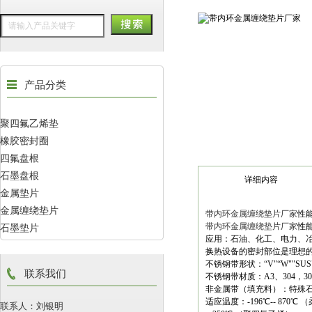
产品分类
聚四氟乙烯垫
橡胶密封圈
四氟盘根
石墨盘根
详细内容
金属垫片
金属缠绕垫片
带内环金属缠绕垫片厂家
性
带内环金属缠绕垫片厂家
性
石墨垫片
应用：石油、化工、电力、
换热设备的密封部位是理想
不锈钢带形状：“V"“W""SUS
联系我们
不锈钢带材质：A3、304，304
非金属带（填充料）：特殊
适应温度：-196℃-- 870℃
联系人：刘银明