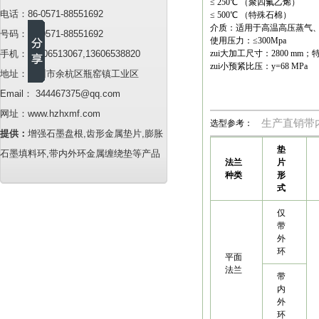
≤ 250℃ （聚四氟乙烯）
电话：86-0571-88551692
≤ 500℃ （特殊石棉）
介质：适用于高温高压蒸气
号码：86-0571-88551692
使用压力：≤300Mpa
手机：13706513067,13606538820
zui大加工尺寸：2800 
zui小预紧比压：y=68 MPa
地址：杭州市余杭区瓶窑镇工业区
Email： 344467375@qq.com
网址：www.hzhxmf.com
生产直销带
选型参考：
提供：
增强石墨盘根,齿形金属垫片,膨胀
垫
石墨填料环,带内外环金属缠绕垫等产品
法兰
片
种类
形
式
仅
带
外
环
平面
法兰
带
内
外
环