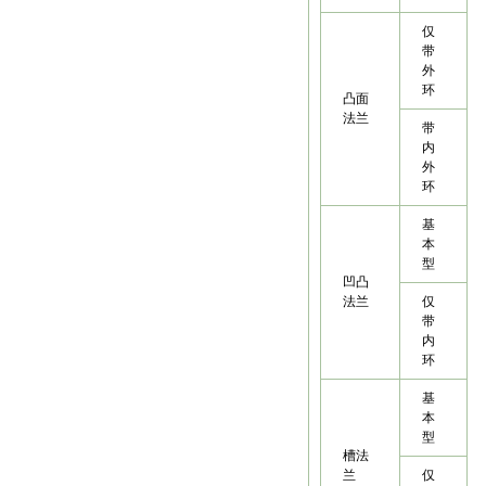
仅
带
外
环
凸面
法兰
带
内
外
环
基
本
型
凹凸
法兰
仅
带
内
环
基
本
型
槽法
兰
仅