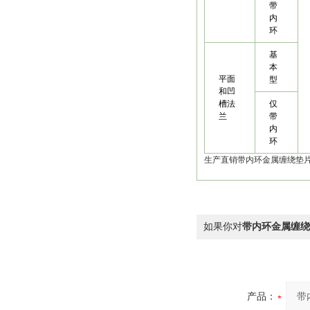
带
内
环
基
本
平面
型
和凹
槽法
仅
兰
带
内
环
生产直销带内环金属缠绕垫
如果你对
带内环金属缠绕
产品：