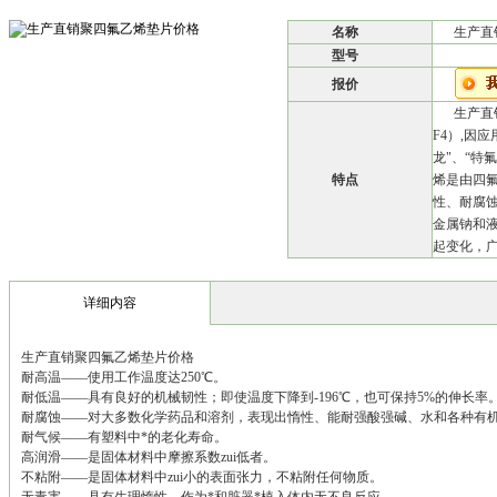
名称
生产直
型号
报价
生产直
F4）,因
龙"、“特
特点
烯是由四
性、耐腐
金属钠和
起变化，
详细内容
生产直销聚四氟乙烯垫片价格
耐高温——使用工作温度达250℃。
耐低温——具有良好的机械韧性；即使温度下降到-196℃，也可保持5%的伸长率
耐腐蚀——对大多数化学药品和溶剂，表现出惰性、能耐强酸强碱、水和各种有
耐气候——有塑料中*的老化寿命。
高润滑——是固体材料中摩擦系数zui低者。
不粘附——是固体材料中zui小的表面张力，不粘附任何物质。