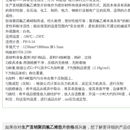
无毒害——具有生理惰性，作为*和脏器*植入体内无不良反应。
生产直销聚四氟乙烯垫片价格作为密封材料有很多种应用方式。因其本身具有高
的密封性能，在石油、化工、制药、电力、钢铁行业都有广泛的应用。适用的介
成份。
软体聚四氟乙烯精制而成。经久耐用，密封性能可靠；聚四氟乙烯本身具有*的耐
变性和耐冷流性；能在很宽的温度范围内*安全使用； 柔软易切割,可通过机械或
外观颜色：白色。
适用温度：-180℃—250℃
适用介质：PH 0-14
常规尺寸：1250mm*1800mm 厚1-5mm
纯板材OTH-2100
原材料准备;配料:纯F4制品，原料F4细树脂，捣碎，过筛
2)模具准备:用酒精擦干净，压模内无铁锈，无附着物
3)称量,根据公式G=PV(其中G为加料量，P为预制品密度（2.18g/cm3）
V为制品体积）称出重量。
4)加料：将F4树脂均匀分布在整个压制面上。
5)预成型（压制）：根据公式计算出压力机表压，设定压力机表压。进行压制
6)脱模修边：将半成品从模具中取出，将其表面修边，使其表面平整，边缘整齐
7)烧结：将半成品慢慢放入烧结炉中，放入合适数量，升温一小时大约到390度
时后，到达室内温度，进行成品出炉，zui后完成定型。
如果你对
生产直销聚四氟乙烯垫片价格
感兴趣，想了解更详细的产品