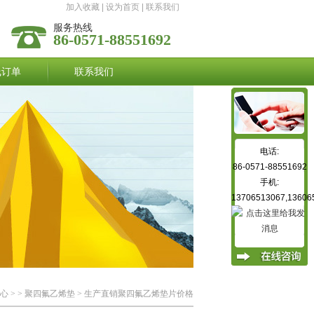
加入收藏
|
设为首页
|
联系我们
服务热线
86-0571-88551692
线订单
联系我们
电话:
86-0571-88551692
手机:
13706513067,13606
心
> >
聚四氟乙烯垫
> 生产直销聚四氟乙烯垫片价格