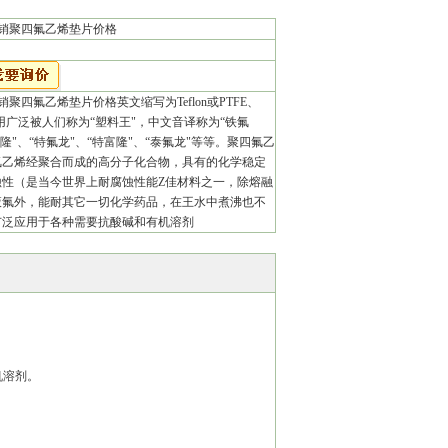
销聚四氟乙烯垫片价格
销聚四氟乙烯垫片价格英文缩写为Teflon或PTFE、
应用广泛被人们称为“塑料王"，中文音译称为“铁氟
氟隆"、“特氟龙"、“特富隆"、“泰氟龙"等等。聚四氟乙
氟乙烯经聚合而成的高分子化合物，具有的化学稳定
蚀性（是当今世界上耐腐蚀性能Z佳材料之一，除熔融
液氟外，能耐其它一切化学药品，在王水中煮沸也不
广泛应用于各种需要抗酸碱和有机溶剂
。
机溶剂。