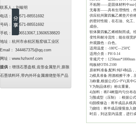
不粘附——是固体材料中zu
联系人：刘银明
无毒害——具有生理惰性，作
供应杭州聚四氟乙烯垫片价
电话：86-0571-88551692
的密封性能，在石油、化工
号码：86-0571-88551692
成份。
软体聚四氟乙烯精制而成。
手机：13706513067,13606538820
变性和耐冷流性；能在很宽的
地址：杭州市余杭区瓶窑镇工业区
外观颜色：白色。
适用温度：-180℃—250℃
Email： 344467375@qq.com
适用介质：PH 0-14
网址：www.hzhxmf.com
常规尺寸：1250mm*1800mm 
纯板材OTH-2100
提供：
增强石墨盘根,齿形金属垫片,膨胀
原材料准备;配料:纯F4制品
石墨填料环,带内外环金属缠绕垫等产品
2)模具准备:用酒精擦干净
3)称量,根据公式G=PV(其中
V为制品体积）称出重量。
4)加料：将F4树脂均匀分布
5)预成型（压制）：根据公
6)脱模修边：将半成品从模
7)烧结：将半成品慢慢放入
时后，到达室内温度，进行成