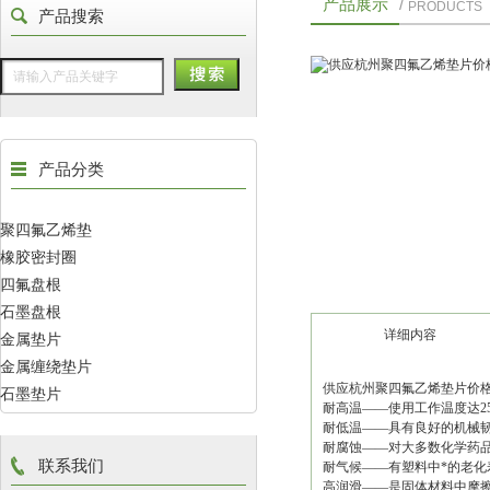
产品展示
/
PRODUCTS
产品搜索
产品分类
聚四氟乙烯垫
橡胶密封圈
四氟盘根
石墨盘根
详细内容
金属垫片
金属缠绕垫片
供应杭州聚四氟乙烯垫片价
石墨垫片
耐高温——使用工作温度达25
耐低温——具有良好的机械韧
耐腐蚀——对大多数化学药
联系我们
耐气候——有塑料中*的老化
高润滑——是固体材料中摩擦