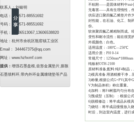
不粘附——是固体材料中zu
联系人：刘银明
无毒害——具有生理惰性，作
供应进口聚四氟乙烯垫片作
电话：86-0571-88551692
封性能，在石油、化工、制
号码：86-0571-88551692
份。
软体聚四氟乙烯精制而成。
手机：13706513067,13606538820
变性和耐冷流性；能在很宽的
地址：杭州市余杭区瓶窑镇工业区
外观颜色：白色。
适用温度：-180℃—250℃
Email： 344467375@qq.com
适用介质：PH 0-14
网址：www.hzhxmf.com
常规尺寸：1250mm*1800mm 
纯板材OTH-2100
提供：
增强石墨盘根,齿形金属垫片,膨胀
原材料准备;配料:纯F4制品
石墨填料环,带内外环金属缠绕垫等产品
2)模具准备:用酒精擦干净
3)称量,根据公式G=PV(其中
V为制品体积）称出重量。
4)加料：将F4树脂均匀分布
5)预成型（压制）：根据公
6)脱模修边：将半成品从模
7)烧结：将半成品慢慢放入
时后，到达室内温度，进行成