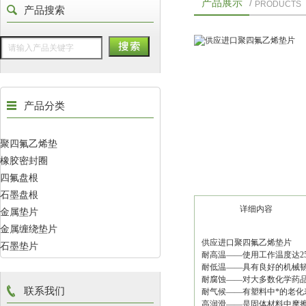
产品展示
/
PRODUCTS
产品搜索
产品分类
聚四氟乙烯垫
橡胶密封圈
四氟盘根
石墨盘根
详细内容
金属垫片
金属缠绕垫片
供应进口聚四氟乙烯垫片
石墨垫片
耐高温——使用工作温度达25
耐低温——具有良好的机械韧
耐腐蚀——对大多数化学药
联系我们
耐气候——有塑料中*的老化
高润滑——是固体材料中摩擦