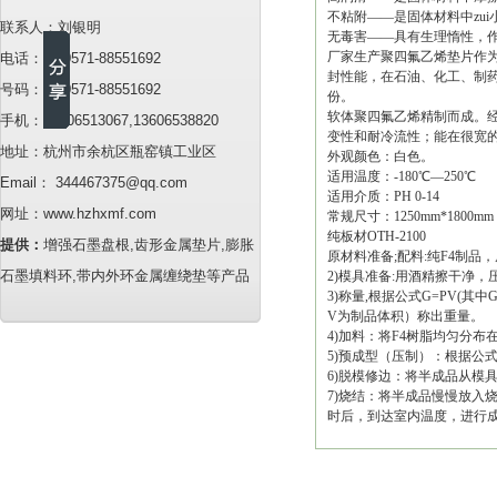
不粘附——是固体材料中zu
联系人：刘银明
无毒害——具有生理惰性，作
厂家生产聚四氟乙烯垫片作
电话：86-0571-88551692
封性能，在石油、化工、制
号码：86-0571-88551692
份。
软体聚四氟乙烯精制而成。
手机：13706513067,13606538820
变性和耐冷流性；能在很宽的
地址：杭州市余杭区瓶窑镇工业区
外观颜色：白色。
适用温度：-180℃—250℃
Email： 344467375@qq.com
适用介质：PH 0-14
网址：www.hzhxmf.com
常规尺寸：1250mm*1800mm 
纯板材OTH-2100
提供：
增强石墨盘根,齿形金属垫片,膨胀
原材料准备;配料:纯F4制品
石墨填料环,带内外环金属缠绕垫等产品
2)模具准备:用酒精擦干净
3)称量,根据公式G=PV(其中
V为制品体积）称出重量。
4)加料：将F4树脂均匀分布
5)预成型（压制）：根据公
6)脱模修边：将半成品从模
7)烧结：将半成品慢慢放入
时后，到达室内温度，进行成