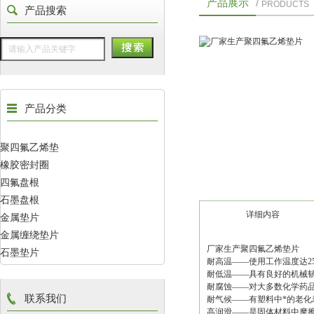
产品展示
/
PRODUCTS
产品搜索
产品分类
聚四氟乙烯垫
橡胶密封圈
四氟盘根
石墨盘根
详细内容
金属垫片
金属缠绕垫片
厂家生产聚四氟乙烯垫片
石墨垫片
耐高温——使用工作温度达25
耐低温——具有良好的机械韧
耐腐蚀——对大多数化学药
联系我们
耐气候——有塑料中*的老化
高润滑——是固体材料中摩擦